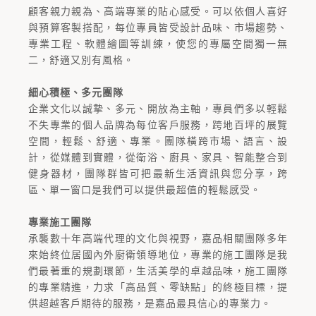
顧客親力親為、高端專業的貼心感受。可以依個人喜好
與預算客製搭配，每位專員皆受設計品味、市場趨勢、
專業工程、軟體繪圖等訓練，使您的專屬空間獨一無
二，舒適又別有風格。
細心積極、多元團隊
企業文化以誠摯、多元、開放為主軸，專員們多以輕鬆
不失專業的個人品牌為每位客戶服務，跨地百坪的展覽
空間，輕鬆、舒適、專業。團隊橫跨市場、語言、設
計，從媒體到實體，從衛浴、廚具、家具、智能整合到
健身器材，團隊群皆可把最新生活資訊與您分享，跨
區、單一窗口是我們可以提供最超值的輕鬆感受。
專業施工團隊
承襲數十年高端代理的文化與視野，嘉品相關團隊多年
來始終位居國內外廚衛領導地位，專業的施工團隊是我
們最著重的規劃環節，生活美學的卓越品味，施工團隊
的專業精進，力求「高品質、零缺點」的終極目標，提
供超越客戶期待的服務，是嘉品最具信心的專業力。