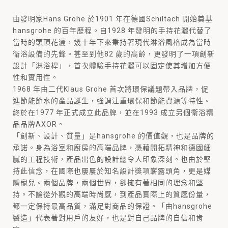
由發明家Hans Grohe 於1901 年在德國Schiltach 開始奠基
hansgrohe 的百年歷程。自1928 年發明的手持花灑代替了
當時的頭頂花灑，幾十年下來秉持著現代淋浴風格成為當時
衛浴設備的先鋒。甚至到他82 歲的高齡，更發明了一項創新
設計「淋浴桿」，首次體驗手持花灑可以固定使其增加方便
性和實用性。
1968 年由二代Klaus Grohe 首次將環保議題帶入品牌，促
進節能節水的產品誕生，強調注重環保和節能資源等特性。
終於在1977 年正式成立此品牌，並在1993 成立另個衛浴精
品品牌AXOR。
「創新、設計、質量」是hansgrohe 的價值觀，也是品牌的
承諾。身為浴室和廚房的高端品牌，憑藉開拓精神和德國細
膩的工程技術，產品出色的設計總令人印象深刻。也由於堅
持此信念，在國際也屢屢於知名設計獎項嶄露頭角，更是媒
體寵兒。兩個品牌，兩個世界，卻擁有著相同的理念和堅
持。不論從外觀的高端時尚感，到產品實際上的質感份量，
都一定保持最高品質，滿足對商品的保證。「由hansgrohe
製造」代表著對用戶的友好，也是對自己品牌的自信和肯