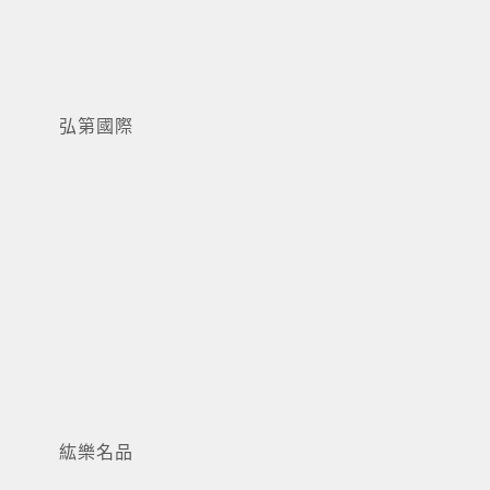
弘第國際
弘雋國際
紘樂名品