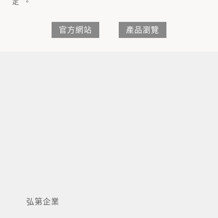
定 。
官方網站
產品瀏覽
嘉品企業
弘第企業