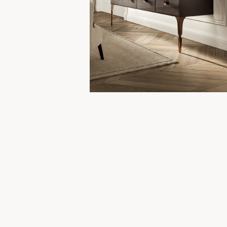
VITAGE
P.M.H
ZUCCHETTI.KOS
TASCA