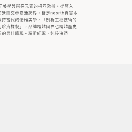
品多元美學與衝突元素的相互激盪。從簡入
進而交疊靈活跨界，皆是noorth真實本
秉持當代的優雅美學，「剖析工程技術的
的珍貴樣貌」，品牌跨越國界也跨越歷史
新的最佳體現。精雕細琢、純粹決然