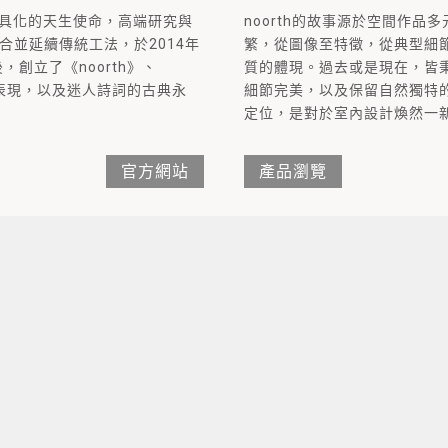
浴家具化的天生使命，高端研究與
noorth的故事源於空間作
合並延續傳統工法，於2014年
繁，從圖像至特徵，從典型細節
團隊後，創立了《noorth》、
質的體現。過去或是現在，皆
我表現，以及迷人詩詞的古典永
細節完美，以及保留自然獨特
定位，是對於室內設計煥然一
官方網站
產品瀏覽