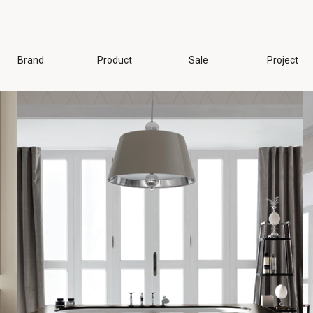
Brand
Product
Sale
Project
相關
、小便斗
淋浴相關
淋浴相關
浴缸相關
浴缸、龍頭
馬
鏡
DURAVIT
hansgrohe
noorth
P.M.H.
入 / 半嵌
外露式淋浴
一般浴缸
掛 / 上置
預埋式淋浴
按摩浴缸
地盆
蓮蓬頭相關
浴缸龍頭
殊盆
淋浴空間
相關部件
相關部件