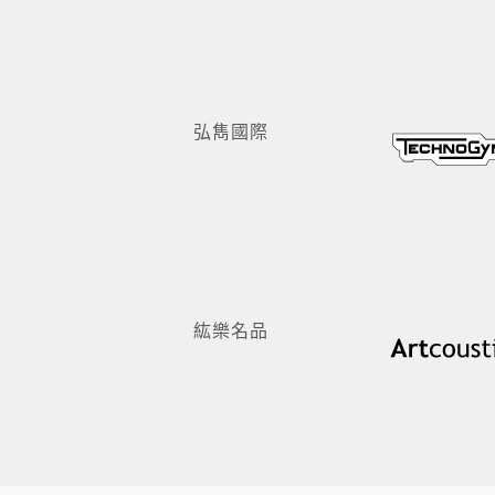
弘雋國際
紘樂名品