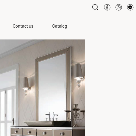
Contact us
Catalog
桶、小便斗
面、櫃體、家具
綜合商品
廚房相關
廚房相關
配件、其他
限
VITAGE
ZUCCHETTI.KOS
TASCA
智能馬桶
鏡面相關
廚房龍頭
一般馬桶
浴櫃相關
廚房水槽
小便斗
軟裝配件
廚房配件
相關部件
家具相關