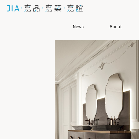
News
About
品牌
All
龍頭相關
面盆、龍頭
面盆
馬桶
agape
AXOR
cea
agape
單槍龍頭
嵌
AXOR
壁出龍頭
壁
cea
落地龍頭
落
DURAVIT
相關部件
特
hansgrohe
GESSI
noorth