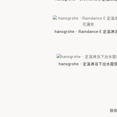
VITAGE
P.M.H
ZUCCHETTI.KOS
hansgrohe．Raindance E 定溫
灑柱
TASCA
hansgrohe．定溫淋浴下出水龍
接