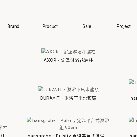
Brand
Product
Sale
Project
相關
、小便斗
淋浴相關
淋浴相關
浴缸相關
浴缸、龍頭
馬
鏡
DURAVIT
hansgrohe
noorth
P.M.H.
入 / 半嵌
外露式淋浴
一般浴缸
AXOR．定溫淋浴花灑柱
掛 / 上置
預埋式淋浴
按摩浴缸
地盆
蓮蓬頭相關
浴缸龍頭
殊盆
淋浴空間
相關部件
DURAVIT．淋浴下出水龍頭
ha
相關部件
浴柱
hansgrohe．Pulsify 定溫平台式淋浴組
ha