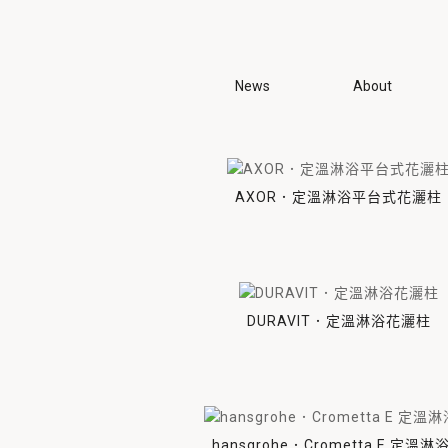
News
About
品牌
All
龍頭相關
面盆、龍頭
面盆
馬桶
agape
AXOR
cea
agape
單槍龍頭
嵌
AXOR．定溫淋浴平台式花灑柱
AXOR
壁出龍頭
壁
cea
落地龍頭
落
DURAVIT
相關部件
特
DURAVIT．定溫淋浴花灑柱
hansgrohe
GESSI
noorth
hansgrohe．Crometta E 定溫淋