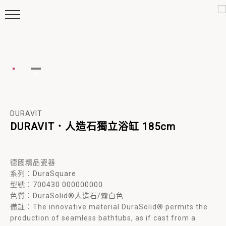
DURAVIT
DURAVIT．人造石獨立浴缸 185cm
德國精品瓷器
系列：
DuraSquare
型號：
700430 000000000
色質：
DuraSolid®人造石/霧白色
備註：The innovative material DuraSolid® permits the
production of seamless bathtubs, as if cast from a