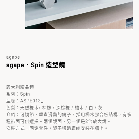
agape
agape．Spin 造型鏡
義大利精品鏡
系列：
Spin
型號：ASPE013_
色質：
天然
橡木
/ 棕
橡
/ 深
棕
橡
/ 柚木 / 白 / 灰
介紹：
可調節、垂直滑動的鏡子，採用樺木膠合板結構，有多
種飾面可供選擇。兩個鏡面，另一個是2倍放大鏡。
安裝方式：
固定套件，鏡子通過螺絲安裝在牆上。